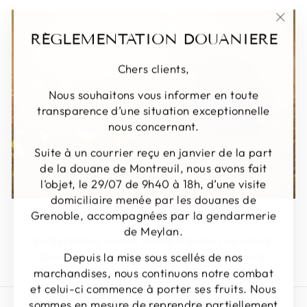
"Cer
RÉGLEMENTATION DOUANIERE
(Esc)
Chers clients,
Nous souhaitons vous informer en toute
transparence d’une situation exceptionnelle
nous concernant.
Suite à un courrier reçu en janvier de la part
de la douane de Montreuil, nous avons fait
l’objet, le 29/07 de 9h40 à 18h, d’une visite
domiciliaire menée par les douanes de
Grenoble, accompagnées par la gendarmerie
HONESTIDAD
de Meylan.
En BerTabac somos transparentes con usted.
Queremos ofrecerle una experiencia única.
Depuis la mise sous scellés de nos
marchandises, nous continuons notre combat
et celui-ci commence à porter ses fruits. Nous
sommes en mesure de reprendre partiellement