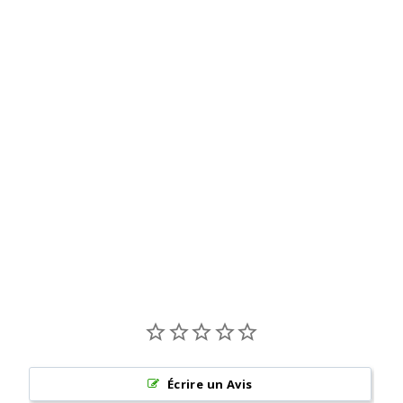
L
I
M
À
partir
de
€2,00
Agotado
Écrire un Avis