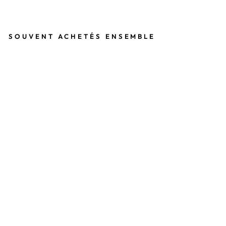
en
en
a
Facebook
Twitter
Pinterest
SOUVENT ACHETÉS ENSEMBLE
F
I
L
T
R
E
S
-
O
C
B
É
C
O
B
I
O
S