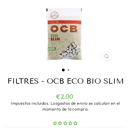
CERRAR
(ESC)
FILTRES - OCB ÉCO BIO SLIM
Precio
€2,00
normal
Impuestos incluidos. Los
gastos de envío
se calculan en el
momento de la compra.