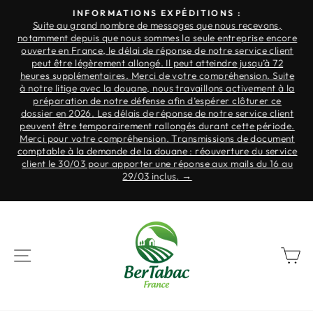
Ir
INFORMATIONS EXPÉDITIONS :
al
Suite au grand nombre de messages que nous recevons,
Pausa
notamment depuis que nous sommes la seule entreprise encore
contenido
para
.
ouverte en France, le délai de réponse de notre service client
la
ne
peut être légèrement allongé. Il peut atteindre jusqu’à 72
à
heures supplémentaires. Merci de votre compréhension. Suite
presentación
à notre litige avec la douane, nous travaillons activement à la
de
préparation de notre défense afin d’espérer clôturer ce
diapositivas
r
dossier en 2026. Les délais de réponse de notre service client
nt
peuvent être temporairement rallongés durant cette période.
Merci pour votre compréhension. Transmissions de document
s
comptable à la demande de la douane : réouverture du service
r
client le 30/03 pour apporter une réponse aux mails du 16 au
re
29/03 inclus. →
NAVEGACIÓN
C