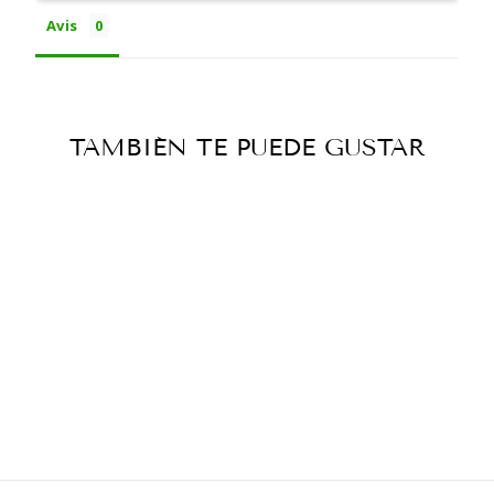
Avis
TAMBIÉN TE PUEDE GUSTAR
Agotado
FILTRES - OCB
ÉCO BIO SLIM
À partir de €2,00