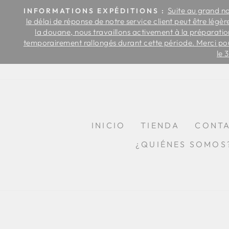
Ir
us
Suite au grand n
INFORMATIONS EXPÉDITIONS :
al
 par
le délai de réponse de notre service client peut être légè
contenido
 de
la douane, nous travaillons activement à la préparation
temporairement rallongés durant cette période. Merci po
le 
INICIO
TIENDA
CONTA
¿QUIÉNES SOMOS