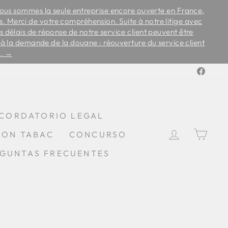
us sommes la seule entreprise encore ouverte en France,
es. Merci de votre compréhension. Suite à notre litige avec
s délais de réponse de notre service client peuvent être
 la demande de la douane : réouverture du service client
s. →
Faceb
CORDATORIO LEGAL
ENTRAR 
CES
SON TABAC
CONCURSO
GUNTAS FRECUENTES