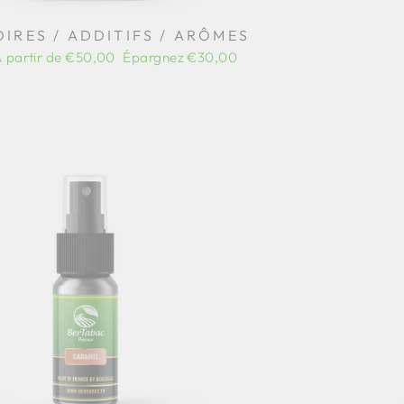
IRES / ADDITIFS / ARÔMES
rix
 partir de €50,00
Épargnez €30,00
éduit