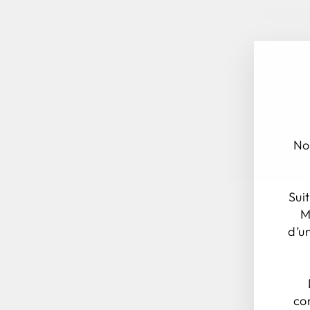
A
No
Sui
M
d’u
co