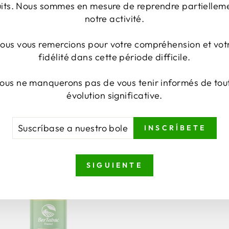
uits. Nous sommes en mesure de reprendre partiellem
notre activité.
ous vous remercions pour votre compréhension et vot
E - TABAC AMÉRICAIN C
fidélité dans cette période difficile.
Desde 5,00 euros
14
Avis
ous ne manquerons pas de vous tenir informés de tou
évolution significative.
SCRÍBASE
CRÍBETE
INSCRÍBETE
ESTRO
LETÍN
SIGUIENTE
TICIAS