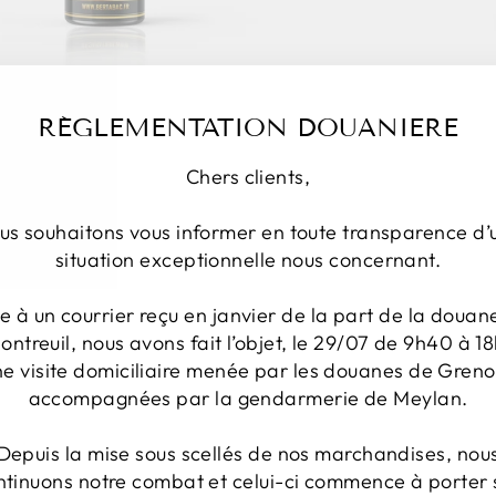
ROMA - CHOCOLATE
Desde 5,00 euros
RÉGLEMENTATION DOUANIERE
7
Avis
Chers clients,
us souhaitons vous informer en toute transparence d’
situation exceptionnelle nous concernant.
te à un courrier reçu en janvier de la part de la douan
ontreuil, nous avons fait l’objet, le 29/07 de 9h40 à 18
ne visite domiciliaire menée par les douanes de Greno
accompagnées par la gendarmerie de Meylan.
Depuis la mise sous scellés de nos marchandises, nou
ntinuons notre combat et celui-ci commence à porter 