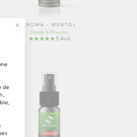
AROMA - MENTOL
Desde 5,00 euros
"Cerrar
5
Avis
(Esc)"
une
e de
h,
ble,
s
ses