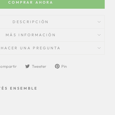
COMPRAR AHORA
DESCRIPCIÓN
MÁS INFORMACIÓN
HACER UNA PREGUNTA
Compartir
Tuitear
Pin
ompartir
Tweeter
Pin
en
en
a
Facebook
Twitter
Pinterest
TÉS ENSEMBLE