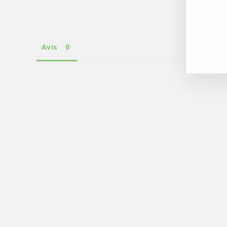
A
NU
BO
DE
NO
Avis
PROMO