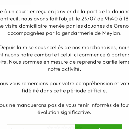
S
te à un courrier reçu en janvier de la part de la douan
Prix
€80,00
ontreuil, nous avons fait l’objet, le 29/07 de 9h40 à 18
régulier
Prix
À
réduit
partir
ne visite domiciliaire menée par les douanes de Greno
de
accompagnées par la gendarmerie de Meylan.
€50,00
Épargnez €30,
PROMO
Depuis la mise sous scellés de nos marchandises, nou
ntinuons notre combat et celui-ci commence à porter 
uits. Nous sommes en mesure de reprendre partiellem
notre activité.
ous vous remercions pour votre compréhension et vot
fidélité dans cette période difficile.
ous ne manquerons pas de vous tenir informés de tou
évolution significative.
SCRÍBASE
CRÍBETE