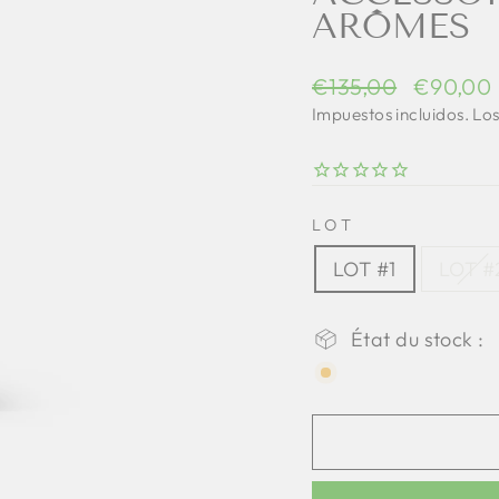
ARÔMES
Precio
Precio
€135,00
€90,00
normal
reducido
Impuestos incluidos. Lo
LOT
LOT #1
LOT #
État du stock :