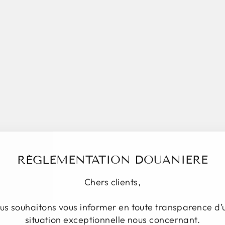
E
S
S
O
I
R
E
S
/
A
D
D
I
T
I
F
RÉGLEMENTATION DOUANIERE
S
/
Chers clients,
A
R
Ô
us souhaitons vous informer en toute transparence d’
M
situation exceptionnelle nous concernant.
E