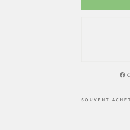
C
SOUVENT ACHE
A
C
C