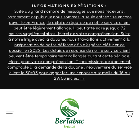
Ir
INFORMATIONS EXPÉDITIONS :
al
Suite au grand nombre de messages que nous recevons,
Pausa
notamment depuis que nous sommes la seule entreprise encore
contenido
para
.
ouverte en France, le délai de réponse de notre service client
la
ne
peut être légèrement allongé. Il peut atteindre jusqu’à 72
à
heures supplémentaires. Merci de votre compréhension. Suite
presentación
à notre litige avec la douane, nous travaillons activement à la
de
préparation de notre défense afin d’espérer clôturer ce
diapositivas
r
dossier en 2026. Les délais de réponse de notre service client
nt
peuvent être temporairement rallongés durant cette période.
Merci pour votre compréhension. Transmissions de document
s
comptable à la demande de la douane : réouverture du service
r
client le 30/03 pour apporter une réponse aux mails du 16 au
re
29/03 inclus. →
NAVEGACIÓN
C