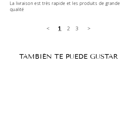
La livraison est très rapide et les produits de grande 
qualité
<
1
2
3
>
TAMBIÉN TE PUEDE GUSTAR
DE RETOUR EN STOCK
KIT NETTOYAGE
POUR
BROYEURS BT-
CLEAN
€29,90
12
Avis