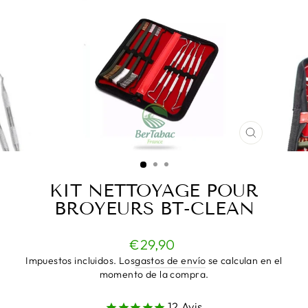
CERRAR
(ESC)
KIT NETTOYAGE POUR
BROYEURS BT-CLEAN
Precio
€29,90
normal
Impuestos incluidos. Los
gastos de envío
se calculan en el
momento de la compra.
12
Avis