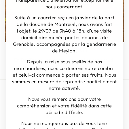
nous concernant.
Suite à un courrier reçu en janvier de la part
de la douane de Montreuil, nous avons fait
l’objet, le 29/07 de 9h40 à 18h, d’une visite
domiciliaire menée par les douanes de
Grenoble, accompagnées par la gendarmerie
HONESTIDAD
de Meylan.
En BerTabac somos transparentes con usted.
Depuis la mise sous scellés de nos
Queremos ofrecerle una experiencia única.
marchandises, nous continuons notre combat
et celui-ci commence à porter ses fruits. Nous
sommes en mesure de reprendre partiellement
notre activité.
Buscar en
Condiciones de uso
Nous vous remercions pour votre
compréhension et votre fidélité dans cette
Condiciones generales de venta
période difficile.
Política de envíos
Nous ne manquerons pas de vous tenir
Política de reembolso