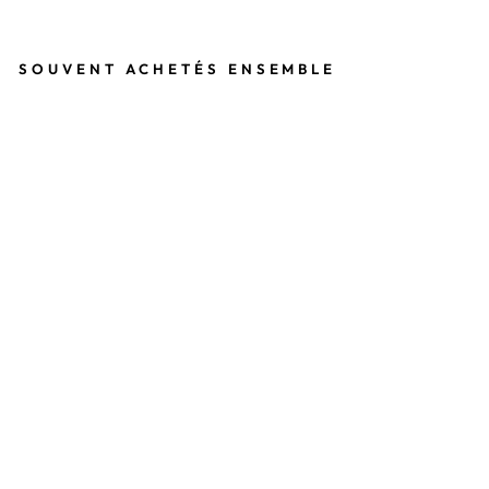
Facebook
Twitter
Pinterest
SOUVENT ACHETÉS ENSEMBLE
K
I
T
N
E
T
T
O
Y
A
G
E
P
O
U
R
B
R